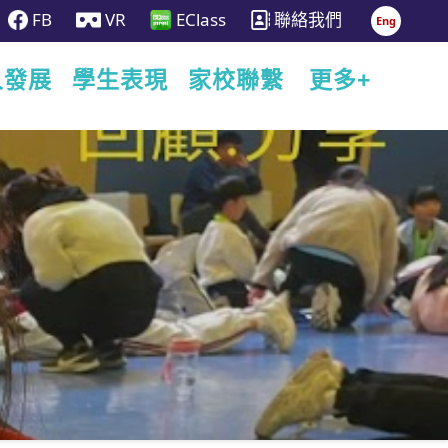
FB
VR
EClass
聯絡我們
Eng
人發展
學生表現
家校聯繫
更多+