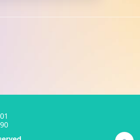
01
90
served