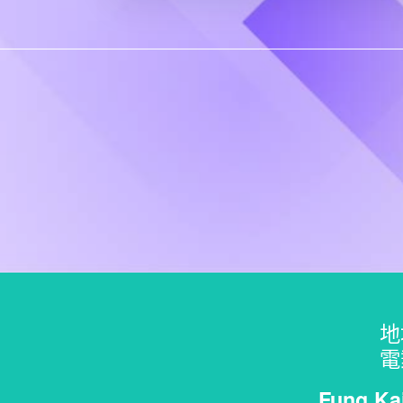
地
電
Fung Ka