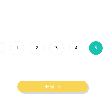
9-20)本校6度榮獲行政長官卓越教學
月6日)
1
2
3
4
5
返 回