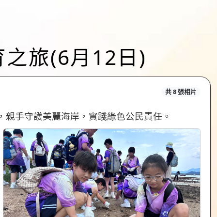
之旅(6月12日)
共 8 張相片
，親手守護美麗海岸，實踐綠色公民責任。