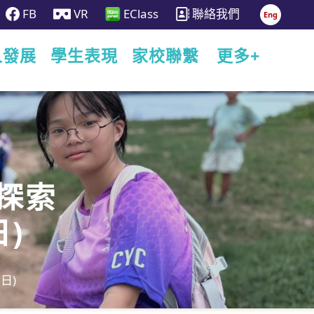
FB
VR
EClass
聯絡我們
Eng
人發展
學生表現
家校聯繫
更多+
質探索
)
日)