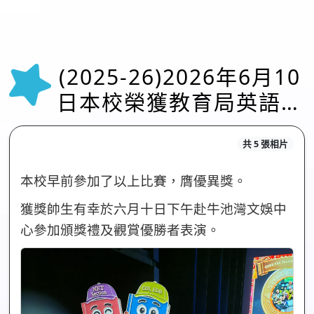
(2025-26)2026年6月10
日本校榮獲教育局英語外
藉老師部門舉辦之手偶比
共 5 張相片
賽優異獎(6月10日)
本校早前參加了以上比賽，膺優異獎。
獲獎帥生有幸於六月十日下午赴牛池灣文娛中
心參加頒獎禮及觀賞優勝者表演。