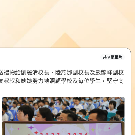
共 9 張相片
送禮物給劉麗清校長、陸燕娜副校長及嚴龍峰副校
友叔叔和姨姨努力地照顧學校及每位學生，堅守崗