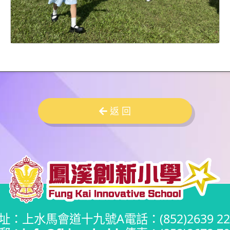
返 回
址：上水馬會道十九號A
電話：(852)2639 22