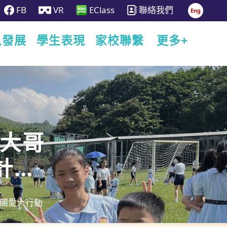
FB
VR
EClass
聯絡我們
Eng
人發展
學生表現
家校聯繫
更多+
-大哥
計劃-
月22
劃-關愛大行動