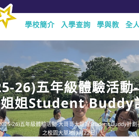
學校簡介
入學查詢
學與教
全
025-26)五年級體驗活動
姐姐Student Buddy
大行動之校園大草地(9
(2025-26)五年級體驗活動-大哥哥大姐姐Student Buddy計
日)
之校園大草地(9月22日)