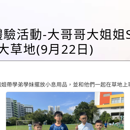
級體驗活動-大哥哥大姐姐St
草地(9月22日)
姐姐帶學弟學妹擺放小息用品，並和他們一起在草地上