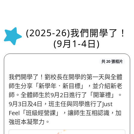
(2025-26)我們開學了！
(9月1-4日)
共 20 張相片
我們開學了！劉校長在開學的第一天與全體
師生分享「新學年．新目標」，並介紹新老
師。全體師生於
9
月
2
日進行了「開筆禮」。
9
月
3
日及
4
日，班主任與同學進行了
Just
Feel
「班級經營課」，讓師生互相認識，加
強班本凝聚力。