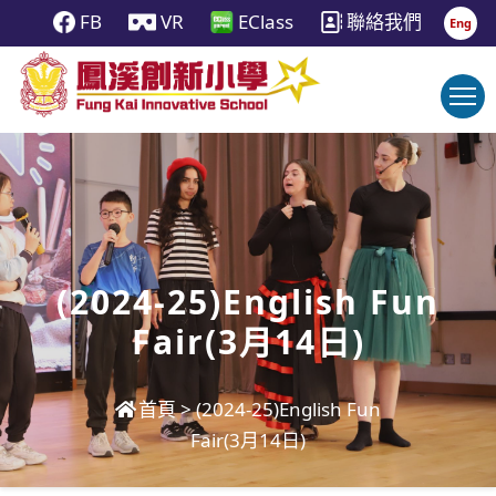
FB
VR
EClass
聯絡我們
Eng
(2024-25)English Fun
Fair(3月14日)
首頁
>
(2024-25)English Fun
Fair(3月14日)