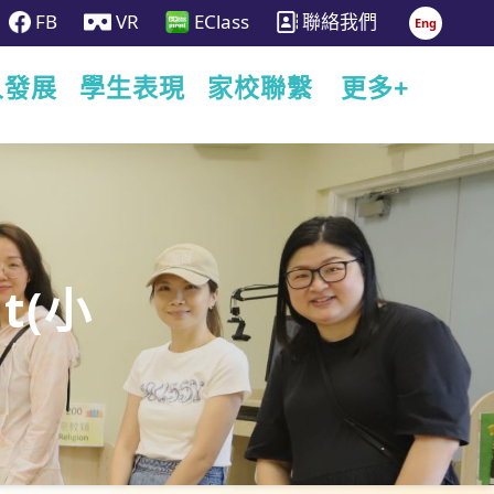
FB
VR
EClass
聯絡我們
Eng
人發展
學生表現
家校聯繫
更多+
at(小