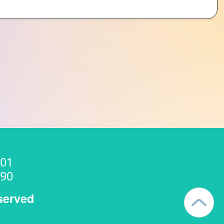
01
90
served