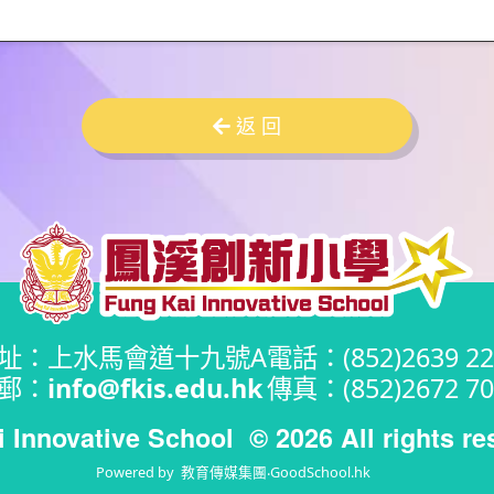
返 回
址：上水馬會道十九號A
電話：(852)2639 22
郵：
info@fkis.edu.hk
傳真：(852)2672 70
i Innovative School
© 2026 All rights re
Powered by
教育傳媒集團
‧
GoodSchool.hk