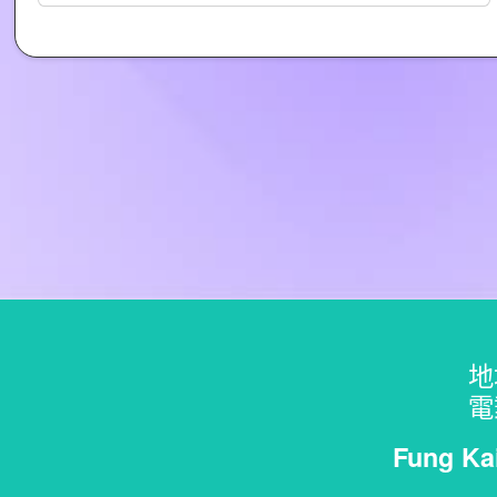
地
電
Fung Ka