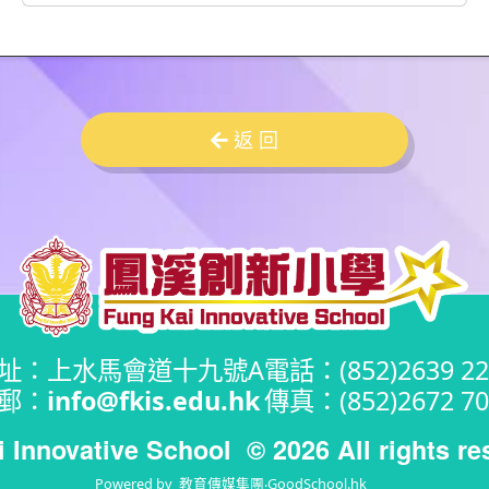
返 回
址：上水馬會道十九號A
電話：(852)2639 22
郵：
info@fkis.edu.hk
傳真：(852)2672 70
i Innovative School
© 2026 All rights re
Powered by
教育傳媒集團
‧
GoodSchool.hk