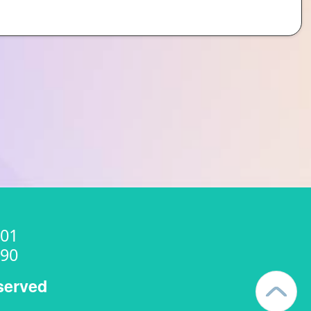
01
90
served