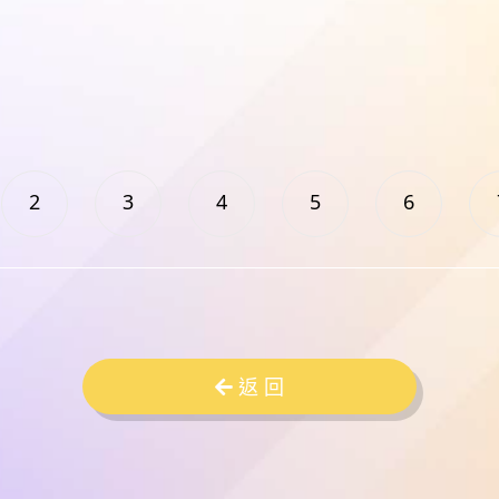
2
3
4
5
6
返 回