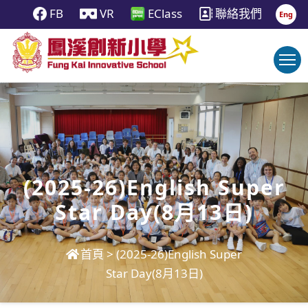
FB
VR
EClass
聯絡我們
Eng
(2025-26)English Super
Star Day(8月13日)
首頁
>
(2025-26)English Super
Star Day(8月13日)