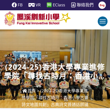
FB
VR
EClass
聯絡我們
Eng
(2024-25)香港大學專業進修
學院「尋找古時月：香港小學
古典詩文地圖共創」古典詩文
首頁
>
(2024-25)香港大學專業進
普通話朗誦及短片製作比賽決
修學院「尋找古時月：香港小學古典
賽(7月5日)
詩文地圖共創」古典詩文普通話朗誦