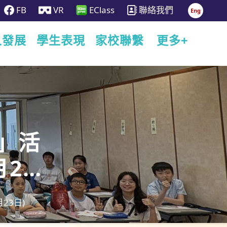
FB
VR
EClass
聯絡我們
Eng
人發展
學生表現
家校聯繫
更多+
園」活
23
23日)