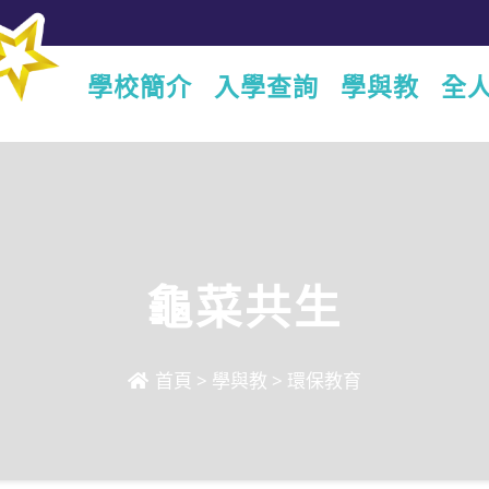
學校簡介
入學查詢
學與教
全
龜菜共生
首頁
>
學與教
>
環保教育