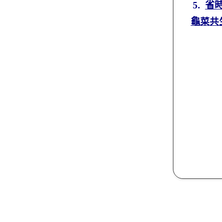
5.
省
龜
菜共