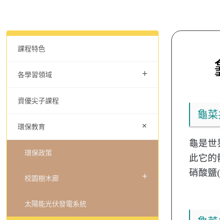
課程特色
+
各學習領域
資優尖子課程
龜菜
+
環保教育
龜是世
環保政策
此它的
硝酸鹽
+
校園樹木廊
太陽能光伏發電系統