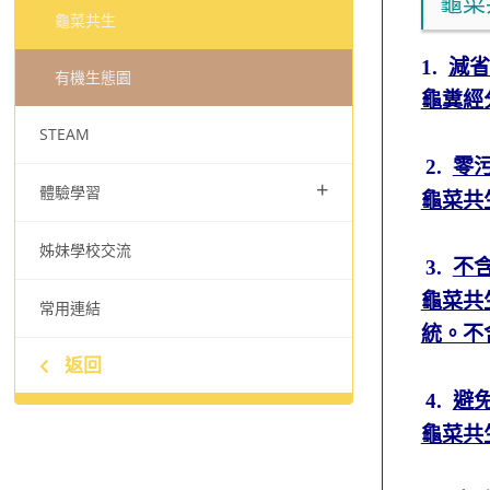
龜菜
龜菜共生
1.
減省
有機生態園
龜糞經
STEAM
2.
零
+
體驗學習
龜菜共
姊妹學校交流
3.
不
龜菜共
常用連結
統。不
返回
4.
避
龜菜共