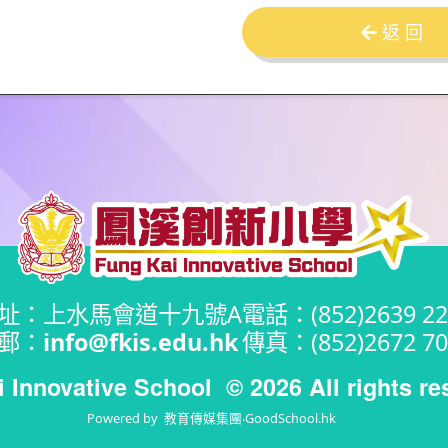
返 回
址：上水馬會道十九號A
電話：(852)2639 22
郵：
info@fkis.edu.hk
傳真：(852)2672 70
i Innovative School
© 2026 All rights re
Powered by
教育傳媒集團
‧
GoodSchool.hk