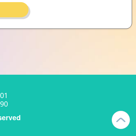
01
90
served