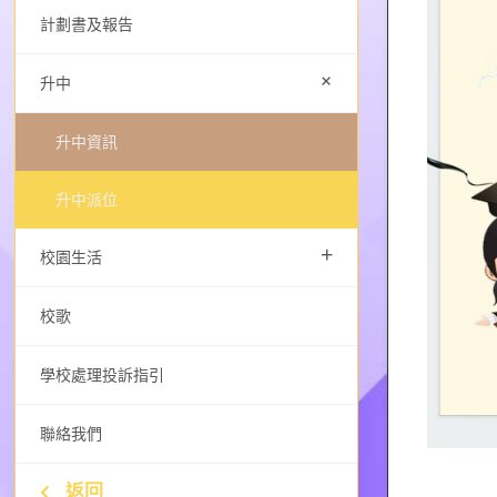
計劃書及報告
+
升中
升中資訊
升中派位
+
校園生活
校歌
學校處理投訴指引
聯絡我們
返回