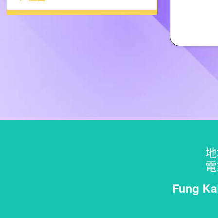
地
電
Fung Ka