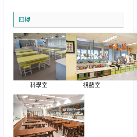
四樓
科學室
視藝室