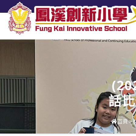
(2
話比
首頁
>