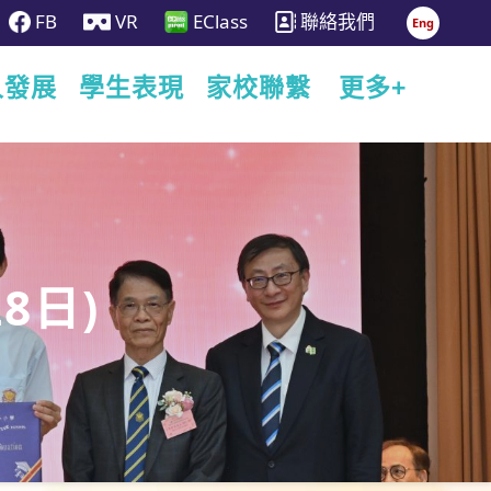
FB
VR
EClass
聯絡我們
Eng
人發展
學生表現
家校聯繫
更多+
28日)