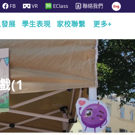
FB
VR
EClass
聯絡我們
Eng
人發展
學生表現
家校聯繫
更多+
戲(1