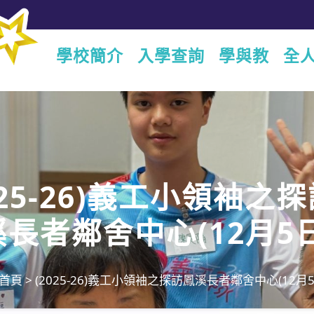
學校簡介
入學查詢
學與教
全
025-26)義工小領袖之
溪長者鄰舍中心(12月5日
首頁
>
(2025-26)義工小領袖之探訪鳳溪長者鄰舍中心(12月5