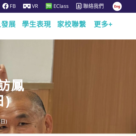
FB
VR
EClass
聯絡我們
Eng
人發展
學生表現
家校聯繫
更多+
探訪鳳
)
日)