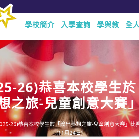
學校簡介
入學查詢
學與教
全
025-26)恭喜本校學生
想之旅-兒童創意大賽
中獲得銀獎(11月24日
2025-26)恭喜本校學生於「繪出夢想之旅-兒童創意大賽」
(11月24日)