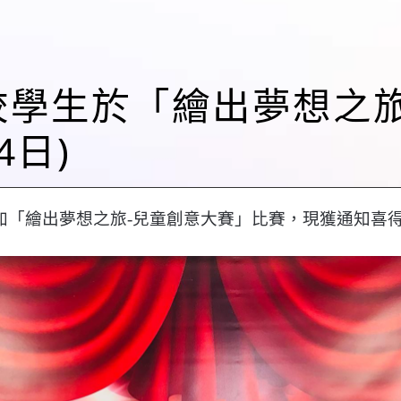
恭喜本校學生於「繪出夢想
4日)
參加「繪出夢想之旅-兒童創意大賽」比賽，現獲通知喜得銀