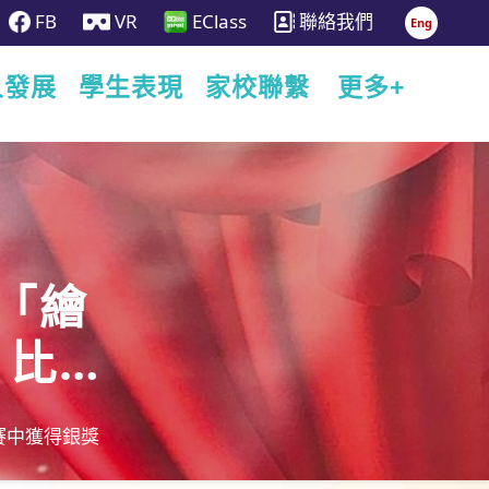
FB
VR
EClass
聯絡我們
Eng
人發展
學生表現
家校聯繫
更多+
於「繪
」比賽
)
比賽中獲得銀獎