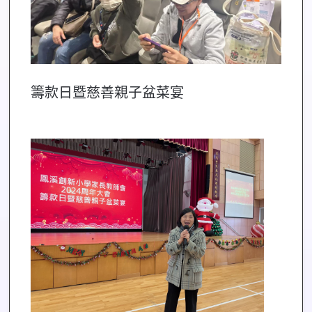
籌款日暨慈善親子盆菜宴